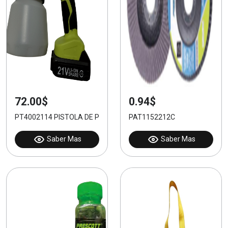
72.00$
0.94$
PT4002114 PISTOLA DE PINTURA INALÁMBRICA 21V
PAT1152212C
Saber Mas
Saber Mas