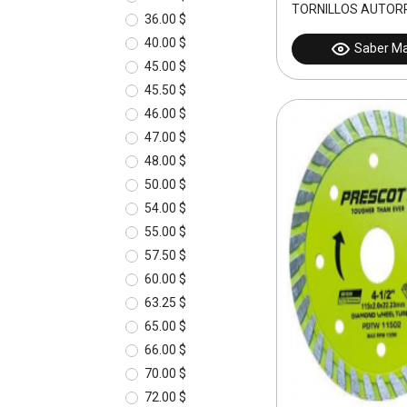
TORNILLOS AUTORR
36.00 $
40.00 $
Saber M
45.00 $
45.50 $
46.00 $
47.00 $
48.00 $
50.00 $
54.00 $
55.00 $
57.50 $
60.00 $
63.25 $
65.00 $
66.00 $
70.00 $
72.00 $