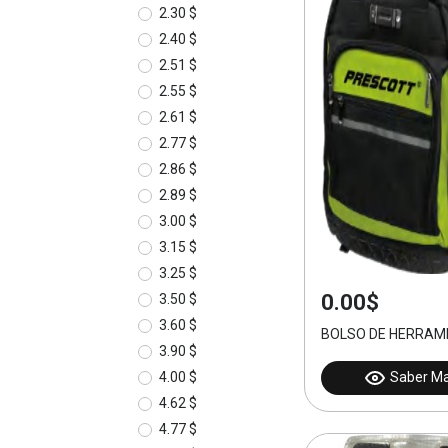
2.30 $
2.40 $
2.51 $
2.55 $
2.61 $
2.77 $
2.86 $
2.89 $
3.00 $
3.15 $
3.25 $
0.00$
3.50 $
3.60 $
BOLSO DE HERRAM
3.90 $
Saber M
4.00 $
4.62 $
4.77 $