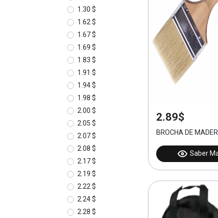
1.30 $
1.62 $
1.67 $
1.69 $
1.83 $
1.91 $
1.94 $
1.98 $
2.00 $
2.89$
2.05 $
BROCHA DE MADER
2.07 $
2.08 $
Saber M
2.17 $
2.19 $
2.22 $
2.24 $
2.28 $