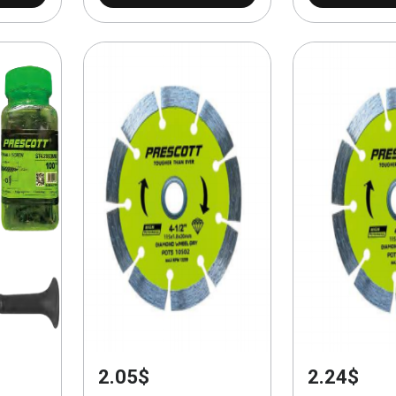
2.05$
2.24$