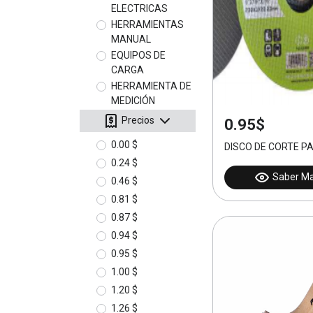
ELECTRICAS
HERRAMIENTAS
MANUAL
EQUIPOS DE
CARGA
HERRAMIENTA DE
MEDICIÓN
Precios
0.95$
0.00 $
DISCO DE CORTE P
0.24 $
Saber M
0.46 $
0.81 $
0.87 $
0.94 $
0.95 $
1.00 $
1.20 $
1.26 $