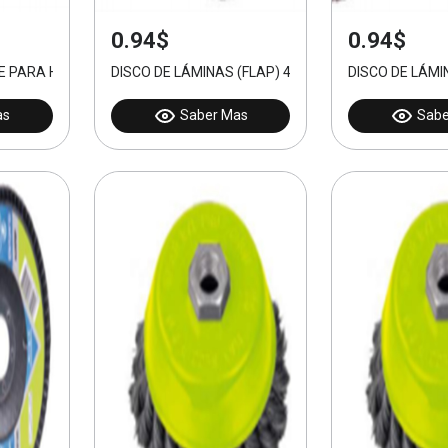
0.94$
0.94$
TE PARA HUMEDO 115MM
DISCO DE LÁMINAS (FLAP) 40#
DISCO DE LÁMI
as
Saber Mas
Sabe