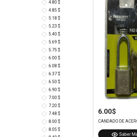
4.80 $
4.85 $
5.18 $
5.23 $
5.40 $
5.69 $
5.75 $
6.00 $
6.08 $
6.37 $
6.50 $
6.90 $
7.00 $
7.20 $
6.00$
7.48 $
CANDADO DE ACER
8.00 $
8.05 $
Saber M