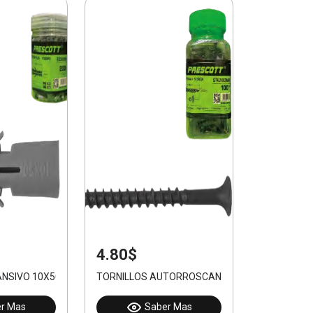
4.80$
NSIVO 10X50mm 40pcs
TORNILLOS AUTORROSCANTES PHILLIPS 3.5X3
r Mas
Saber Mas