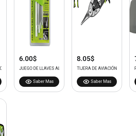
6.00$
8.05$
OCK O PICO DE LORO 10 PULGADAS
JUEGO DE LLAVES ALLEN HEXAGONALES 9pcs
TIJERA DE AVIACIÓN (RECTA)
Saber Mas
Saber Mas