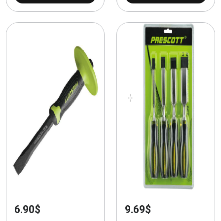
6.90$
9.69$