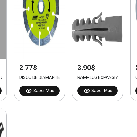
2.77$
3.90$
URA 1"
DISCO DE DIAMANTE TURBO 115MM
RAMPLUG EXPANSIVO 6X30m
Saber Mas
Saber Mas