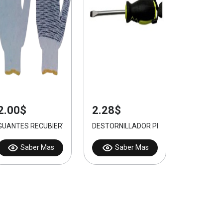
2.00$
2.28$
m 200pcs
GUANTES RECUBIERTOS DE PVC
DESTORNILLADOR PLANO 6.0*150mm
Saber Mas
Saber Mas